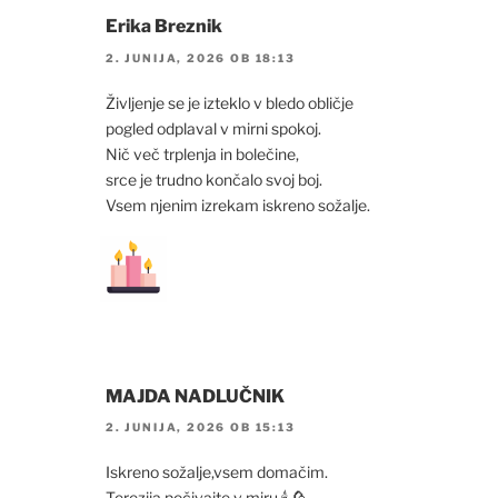
Erika Breznik
2. JUNIJA, 2026 OB 18:13
Življenje se je izteklo v bledo obličje
pogled odplaval v mirni spokoj.
Nič več trplenja in bolečine,
srce je trudno končalo svoj boj.
Vsem njenim izrekam iskreno sožalje.
MAJDA NADLUČNIK
2. JUNIJA, 2026 OB 15:13
Iskreno sožalje,vsem domačim.
Terezija počivajte v miru.🕯🥀