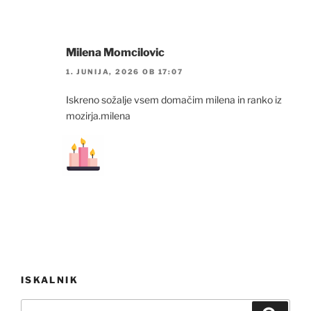
Milena Momcilovic
1. JUNIJA, 2026 OB 17:07
Iskreno sožalje vsem domačim milena in ranko iz
mozirja.milena
Navigacija
ISKALNIK
prispevka
Išči: