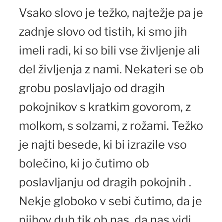
Vsako slovo je težko, najtežje pa je
zadnje slovo od tistih, ki smo jih
imeli radi, ki so bili vse življenje ali
del življenja z nami. Nekateri se ob
grobu poslavljajo od dragih
pokojnikov s kratkim govorom, z
molkom, s solzami, z rožami. Težko
je najti besede, ki bi izrazile vso
bolečino, ki jo čutimo ob
poslavljanju od dragih pokojnih .
Nekje globoko v sebi čutimo, da je
njihov duh tik ob nas, da nas vidi,