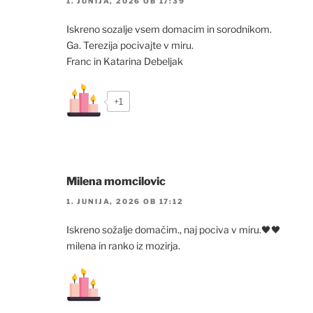
1. JUNIJA, 2026 OB 17:39
Iskreno sozalje vsem domacim in sorodnikom.
Ga. Terezija pocivajte v miru.
Franc in Katarina Debeljak
+1
Milena momcilovic
1. JUNIJA, 2026 OB 17:12
Iskreno sožalje domačim., naj pociva v miru.🖤🖤
milena in ranko iz mozirja.