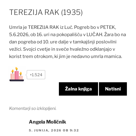
TEREZIJA RAK (1935)
Umrla je TEREZIJA RAK iz Luč. Pogreb bo v PETEK,
5.6.2026, ob 16. uri na pokopališču v LUČAH. Žara bo na
dan pogreba od 10. ure dalje v tamkajšnji poslovilni
vežici. Svojci cvetje in sveče hvaležno odklanjajo v
korist trem otrokom, ki jim je nedavno umrla mamica.
+1.524
Žalna knjiga
Natisni
Komentarji so izklopljeni.
Angela Moličnik
5. JUNIJA, 2026 OB 9:32