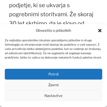
podjetje, ki se ukvarja s
pogrebnimi storitvami. Že skoraj
30 let skrbimo, da je slovo od
Obvestilo o piškotkih
pokojnih čim bolj dostojanstveno.
Ob izgubi vaših najdražjih se
Za najboljšo uporabniško izkušnjo uporabljamo piškotke in druge
tehnologije za shranjevanje in/ali dostop do podatkov o vaši napravi. Z
vašo privolitvijo lahko obdelujemo podatke, kot so vedenje pri brskanju
obrnite na nas. Poskrbeli bomo
ali edinstveni identifikatorji. Če ne soglašate ali soglasje kasneje
prekličete, lahko to vpliva na delovanje nekaterih funkcij spletne strani.
vse potrebno
za pietetno pogrebno svečanost.
Potrdi
Zavrni
Nastavitve