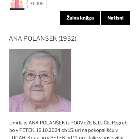
+1.005
Žalna knjiga
Natisni
ANA POLANŠEK (1932)
Umrla je ANA POLANŠEK iz PODVEŽE 6, LUČE. Pogreb
bo v PETEK, 18.10.2024 ob 15. uri na pokopališču v
LUČAH. Krsta bo v PETEK od 11. ure dalje v poslovilni