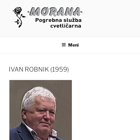
Skoči
na
vsebino
OSMRTNICE – MORANA
POGREBNE STORITVE
Meni
IVAN ROBNIK (1959)