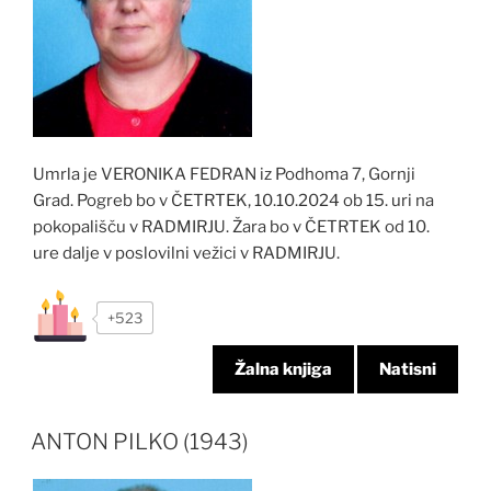
Umrla je VERONIKA FEDRAN iz Podhoma 7, Gornji
Grad. Pogreb bo v ČETRTEK, 10.10.2024 ob 15. uri na
pokopališču v RADMIRJU. Žara bo v ČETRTEK od 10.
ure dalje v poslovilni vežici v RADMIRJU.
+523
Žalna knjiga
Natisni
ANTON PILKO (1943)