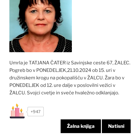
Umrla je TATJANA ČATER iz Savinjske ceste 67, ŽALEC.
Pogreb bo v PONEDELJEK,21.10.2024 ob 15. uri v
družinskem krogu na pokopališču v ŽALCU. Žara bo v
PONEDELJEK od 12. ure dalje v poslovilni vežici v
ŽALCU. Svojci cvetje in sveče hvaležno odklanjajo.
+947
Žalna knjiga
Natisni