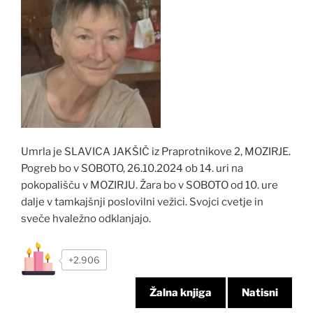
Umrla je SLAVICA JAKŠIČ iz Praprotnikove 2, MOZIRJE.
Pogreb bo v SOBOTO, 26.10.2024 ob 14. uri na
pokopališču v MOZIRJU. Žara bo v SOBOTO od 10. ure
dalje v tamkajšnji poslovilni vežici. Svojci cvetje in
sveče hvaležno odklanjajo.
+2.906
Žalna knjiga
Natisni