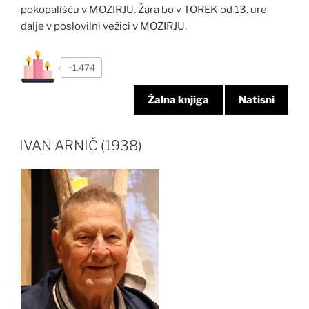
pokopališču v MOZIRJU. Žara bo v TOREK od 13. ure
dalje v poslovilni vežici v MOZIRJU.
+1.474
Žalna knjiga
Natisni
IVAN ARNIČ (1938)