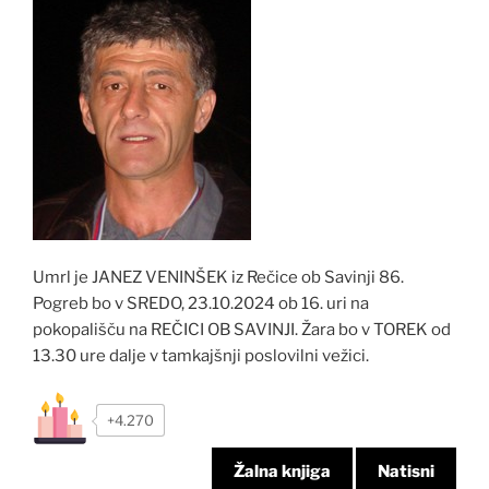
Umrl je JANEZ VENINŠEK iz Rečice ob Savinji 86.
Pogreb bo v SREDO, 23.10.2024 ob 16. uri na
pokopališču na REČICI OB SAVINJI. Žara bo v TOREK od
13.30 ure dalje v tamkajšnji poslovilni vežici.
+4.270
Žalna knjiga
Natisni