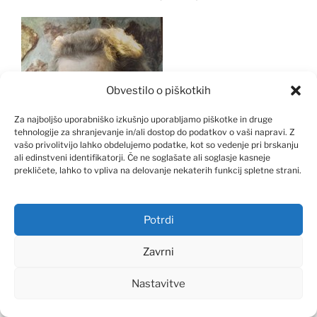
Obvestilo o piškotkih
Za najboljšo uporabniško izkušnjo uporabljamo piškotke in druge
tehnologije za shranjevanje in/ali dostop do podatkov o vaši napravi. Z
vašo privolitvijo lahko obdelujemo podatke, kot so vedenje pri brskanju
ali edinstveni identifikatorji. Če ne soglašate ali soglasje kasneje
prekličete, lahko to vpliva na delovanje nekaterih funkcij spletne strani.
V 88. letu starosti je umrla TEREZIJA POLIČNIK iz
Potrdi
PODVOLOVLJEKA 41, nazadnje oskrbovanka v centru
starejših Gornji Grad. Pogreb bo v ČETRTEK, 3.10.2024
Zavrni
ob 15. uri na pokopališču v LUČAH. Na dan pogreba bo
žara od 10. ure dalje v tamkajšnji poslovilni vežici. Svojci
Nastavitve
cvetje in sveče hvaležno odklanjajo.