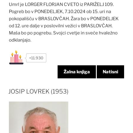
Umrl je LORGER FLORJAN CVETO iz PARIŽELJ 109.
Pogreb bo v PONEDELJEK, 7.10.2024 ob 15. uri na
pokopališču v BRASLOVČAH. Žara bo v PONEDELJEK
od 12. ure dalje v poslovilni vežici v BRASLOVČAH.
Maša bo po pogrebu. Svojci cvetje in sveče hvaležno
odklanjajo.
+11.930
Žalna knjiga
Natisni
JOSIP LOVREK (1953)