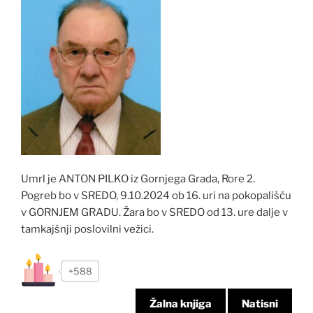
Umrl je ANTON PILKO iz Gornjega Grada, Rore 2.
Pogreb bo v SREDO, 9.10.2024 ob 16. uri na pokopališču
v GORNJEM GRADU. Žara bo v SREDO od 13. ure dalje v
tamkajšnji poslovilni vežici.
+588
Žalna knjiga
Natisni