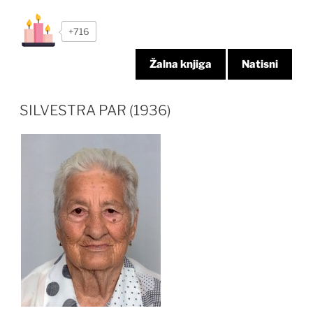
+716
Žalna knjiga
Natisni
SILVESTRA PAR (1936)