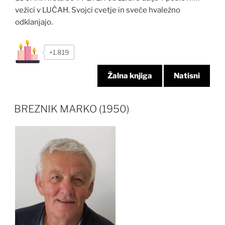
vežici v LUČAH. Svojci cvetje in sveče hvaležno
odklanjajo.
+1.819
Žalna knjiga
Natisni
BREZNIK MARKO (1950)