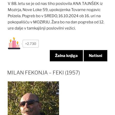
V 88. letu se je od nas tiho poslovila ANA TAJNŠEK iz
Mozirja, Nove Loke 59, upokojenka Tovarne nogavic
Polzela. Pogreb bo v SREDO, 16.10.2024 ob 16. uri na
pokopališču v MOZIRJU. Žara bo na dan pogreba od 12.
ure dalje v tamkajšnji poslovilni vežici.
+2.730
Žalna knjiga
Natisni
MILAN FEKONJA – FEKI (1957)