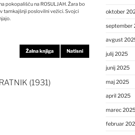
i na pokopališču na ROSULJAH. Žara bo
v tamkajšnji poslovilni vežici. Svojci
oktober 20
jajo.
september 
avgust 202
Žalna knjiga
Natisni
julij 2025
junij 2025
TNIK (1931)
maj 2025
april 2025
marec 202
februar 20