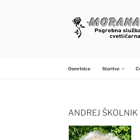
Skoči
na
vsebino
OSMRTNIC
Osmrtnice
Storitve
Cv
ANDREJ ŠKOLNIK 