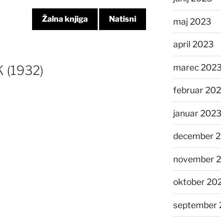
Žalna knjiga
Natisni
maj 2023
april 2023
marec 202
 (1932)
februar 20
januar 202
december 
november 
oktober 20
september 