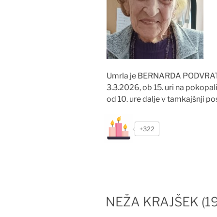
Umrla je BERNARDA PODVRATNI
3.3.2026, ob 15. uri na pokopa
od 10. ure dalje v tamkajšnji pos
+322
NEŽA KRAJŠEK (19