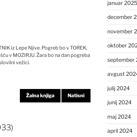
januar 202
december 
november 
oktober 20
K iz Lepe Njive. Pogreb bo v TOREK,
lišču v MOZIRJU. Žara bo na dan pogreba
september 
lovilni vežici.
avgust 202
julij 2024
Žalna knjiga
Natisni
junij 2024
maj 2024
33)
april 2024