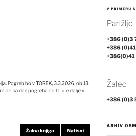
V PRIMERU S
Parižlje
+386 (0)3
+386 (0)41
+386(0)41
Žalec
ja. Pogreb bo v TOREK, 3.3.2026, ob 13.
a bo na dan pogreba od 11. ure dalje v
+386 (0)3 
ARHIV OS
Žalna knjiga
Natisni