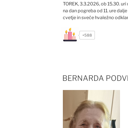
TOREK, 3.3.2026, ob 15.30. ur
na dan pogreba od 11. ure dalje 
cvetje in sveče hvaležno odklan
+588
BERNARDA PODVRA