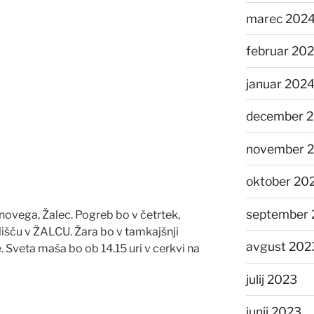
marec 202
februar 20
januar 202
december 
november 
oktober 20
september 
ovega, Žalec. Pogreb bo v četrtek,
išču v ŽALCU. Žara bo v tamkajšnji
avgust 202
je. Sveta maša bo ob 14.15 uri v cerkvi na
julij 2023
junij 2023