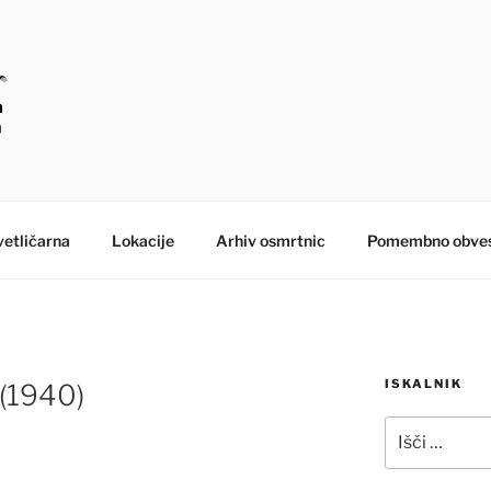
E – MORANA POGREB
etličarna
Lokacije
Arhiv osmrtnic
Pomembno obves
ISKALNIK
(1940)
Išči: