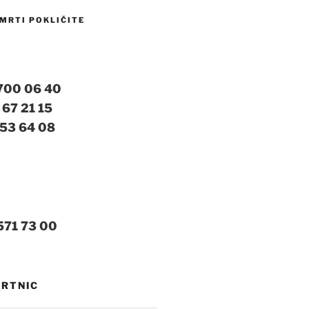
MRTI POKLIČITE
 700 06 40
 67 21 15
 53 64 08
571 73 00
MRTNIC