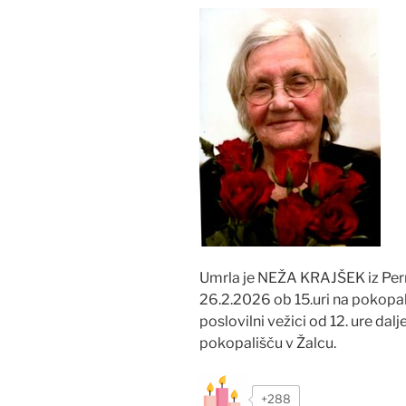
Umrla je NEŽA KRAJŠEK iz Pern
26.2.2026 ob 15.uri na pokopal
poslovilni vežici od 12. ure dal
pokopališču v Žalcu.
+288