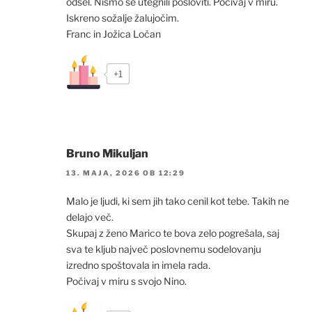
odšel. Nismo se utegnili posloviti. Počivaj v miru.
Iskreno sožalje žalujočim.
Franc in Jožica Ločan
+1
Bruno Mikuljan
13. MAJA, 2026 OB 12:29
Malo je ljudi, ki sem jih tako cenil kot tebe. Takih ne
delajo več.
Skupaj z ženo Marico te bova zelo pogrešala, saj
sva te kljub največ poslovnemu sodelovanju
izredno spoštovala in imela rada.
Počivaj v miru s svojo Nino.