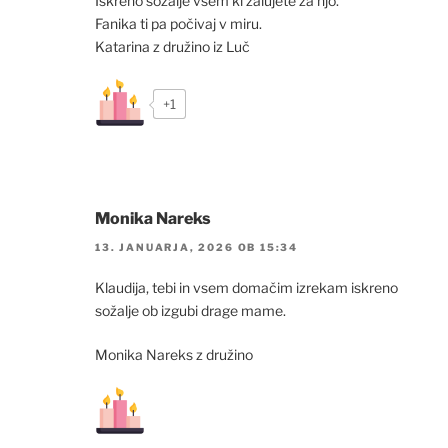
Iskreno sožalje vsem ki žalujete za njo.
Fanika ti pa počivaj v miru.
Katarina z družino iz Luč
+1
Monika Nareks
13. JANUARJA, 2026 OB 15:34
Klaudija, tebi in vsem domačim izrekam iskreno
sožalje ob izgubi drage mame.
Monika Nareks z družino