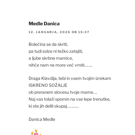
Medle Danica
12. JANUARJA, 2026 OB 15:37
Bolečina se da skriti,
pa tudi solze ni težko zatajiti,
a ljube skrbne mamice,
nihče nam ne more več vrniti……..
Draga Klavdija, tebi in vsem tvojim izrekam
ISKRENO SOŽALJE
ob preranem slovesu tvoje mame….
Naj vas tolaži spomin na vse lepe trenutke,
ki ste jih delili skupaj…………
Danica Medle