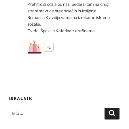
Prehitro si odšla od nas. Sedaj si tam na drugi
strani mavrice brez bolečin in trpljenja.
Roman in Klavdija vama pa izrekamo iskreno
sožalje.
Cveta, Špela in Katarina z družinama
+1
Navigacija
ISKALNIK
prispevka
Išči:
Iskanj