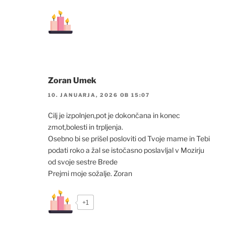
Zoran Umek
10. JANUARJA, 2026 OB 15:07
Cilj je izpolnjen,pot je dokončana in konec
zmot,bolesti in trpljenja.
Osebno bi se prišel posloviti od Tvoje mame in Tebi
podati roko a žal se istočasno poslavljal v Mozirju
od svoje sestre Brede
Prejmi moje sožalje. Zoran
+1