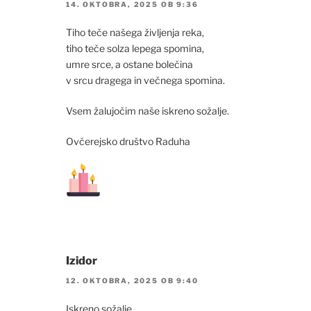
14. OKTOBRA, 2025 OB 9:36
Tiho teče našega življenja reka,
tiho teče solza lepega spomina,
umre srce, a ostane bolečina
v srcu dragega in večnega spomina.
Vsem žalujočim naše iskreno sožalje.
Ovčerejsko društvo Raduha
Izidor
12. OKTOBRA, 2025 OB 9:40
Iskreno sožalje