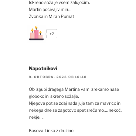
Iskreno sožalje vsem žalujočim.
Martin počivaj v miru.
Zvonka in Miran Purnat
+2
Napotnikovi
9. OKTOBRA, 2025 OB 10:48
Ob izgubi dragega Martina vam izrekamo naše
globoko in iskreno sožalje.
Njegova pot se zdaj nadaljuje tam za mavrico in
nekega dne se zagotovo spet srečamo…. nekoč,
nekje….
Kosova Tinka z družino