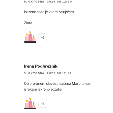
9. OKTOBRA, 2025 OB 12:20
Iskreno sožalje vsem žalujočim.
Zlata
+1
Irena Podbrežnik
9. OKTOBRA, 2025 OB 12:15
Ob preranem slovesu vašega Martina vam
izrekam iskreno sožalje.
+1