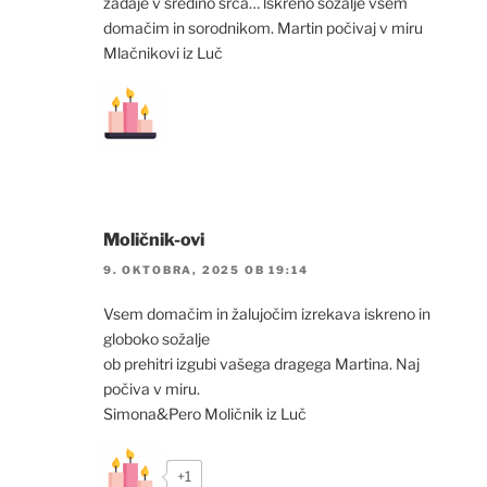
zadaje v sredino srca… lskreno sožalje vsem
domačim in sorodnikom. Martin počivaj v miru
Mlačnikovi iz Luč
Moličnik-ovi
9. OKTOBRA, 2025 OB 19:14
Vsem domačim in žalujočim izrekava iskreno in
globoko sožalje
ob prehitri izgubi vašega dragega Martina. Naj
počiva v miru.
Simona&Pero Moličnik iz Luč
+1