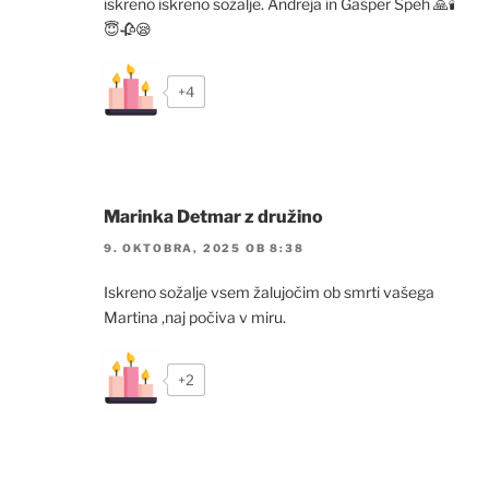
iskreno iskreno sožalje. Andreja in Gašper Špeh 🙏🕯
😇🥀😪
+4
Marinka Detmar z družino
9. OKTOBRA, 2025 OB 8:38
Iskreno sožalje vsem žalujočim ob smrti vašega
Martina ,naj počiva v miru.
+2