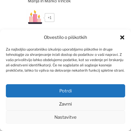
Marija in Marko Vincek
+1
Obvestilo o piškotkih
Za najboljšo uporabniško izkušnjo uporabljamo piškotke in druge
Rafko & Darina Poiškruh
tehnologije za shranjevanje in/ali dostop do podatkov o vaši napravi. Z
8. OKTOBRA, 2025 OB 20:11
vašo privolitvijo lahko obdelujemo podatke, kot so vedenje pri brskanju
ali edinstveni identifikatorji. Če ne soglašate ali soglasje kasneje
prekličete, lahko to vpliva na delovanje nekaterih funkcij spletne strani.
Iskreno sožalje ob izgubi dragega Martina 🖤😪
Poiškruh Rafko, Darina
Potrdi
+1
Zavrni
Nastavitve