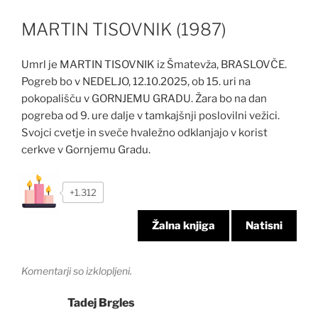
MARTIN TISOVNIK (1987)
Umrl je MARTIN TISOVNIK iz Šmatevža, BRASLOVČE.
Pogreb bo v NEDELJO, 12.10.2025, ob 15. uri na
pokopališču v GORNJEMU GRADU. Žara bo na dan
pogreba od 9. ure dalje v tamkajšnji poslovilni vežici.
Svojci cvetje in sveče hvaležno odklanjajo v korist
cerkve v Gornjemu Gradu.
+1.312
Žalna knjiga
Natisni
Komentarji so izklopljeni.
Tadej Brgles