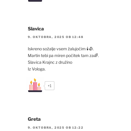
Slavica
9. OKTOBRA, 2025 OB 12:48
Iskreno sožalje vsem žalujočim 🕯🥀.
Martin tebi pa miren počitek tam za🌈.
Slavica Krajnc z družino
Iz Vologa.
+1
Greta
9. OKTOBRA, 2025 OB 12:22