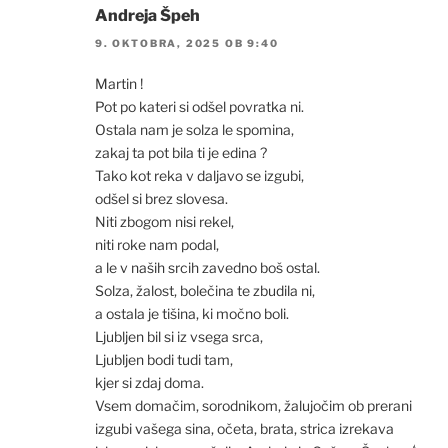
Andreja Špeh
9. OKTOBRA, 2025 OB 9:40
Martin !
Pot po kateri si odšel povratka ni.
Ostala nam je solza le spomina,
zakaj ta pot bila ti je edina ?
Tako kot reka v daljavo se izgubi,
odšel si brez slovesa.
Niti zbogom nisi rekel,
niti roke nam podal,
a le v naših srcih zavedno boš ostal.
Solza, žalost, bolečina te zbudila ni,
a ostala je tišina, ki močno boli.
Ljubljen bil si iz vsega srca,
Ljubljen bodi tudi tam,
kjer si zdaj doma.
Vsem domačim, sorodnikom, žalujočim ob prerani
izgubi vašega sina, očeta, brata, strica izrekava