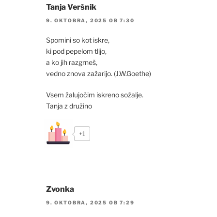
Tanja Veršnik
9. OKTOBRA, 2025 OB 7:30
Spomini so kot iskre,
ki pod pepelom tlijo,
a ko jih razgrneš,
vedno znova zažarijo. (J.W.Goethe)
Vsem žalujočim iskreno sožalje.
Tanja z družino
+1
Zvonka
9. OKTOBRA, 2025 OB 7:29