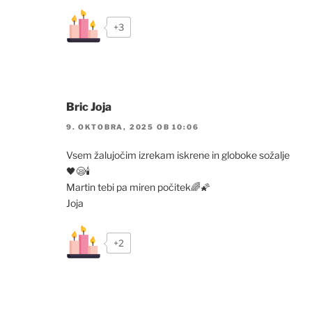
+3
Bric Joja
9. OKTOBRA, 2025 OB 10:06
Vsem žalujočim izrekam iskrene in globoke sožalje
🖤😪🕯
Martin tebi pa miren počitek🌈🌠
Joja
+2