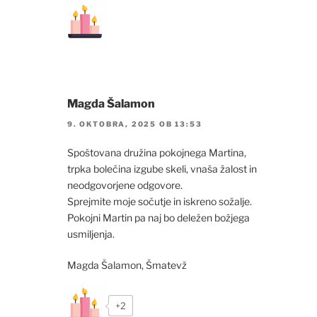
Magda Šalamon
9. OKTOBRA, 2025 OB 13:53
Spoštovana družina pokojnega Martina,
trpka bolečina izgube skeli, vnaša žalost in
neodgovorjene odgovore.
Sprejmite moje sočutje in iskreno sožalje.
Pokojni Martin pa naj bo deležen božjega
usmiljenja.
Magda Šalamon, Šmatevž
+2