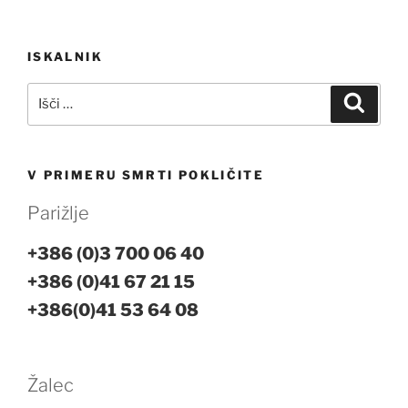
Navigacija
ISKALNIK
prispevka
Išči:
Iskanj
V PRIMERU SMRTI POKLIČITE
Parižlje
+386 (0)3 700 06 40
+386 (0)41 67 21 15
+386(0)41 53 64 08
Žalec