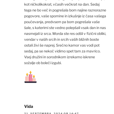
kot ničkolikokrat, včasih večkrat na dan. Sedaj
tega ne bo več in pogrešala bom najine raznorazne
pogovore, vaše spomine in izkušnje iz časa vašega
poučevanja, predvsem pa bom pogrešala vaše
šale, s katerimi ste vedno polepšali vsak dan in nas
nasmejali iz srca. Morda ste res odšli v fizični obliki,
vendar v naših srcih in srcih vaših bližnih boste
ostali živi še naprej. Srečno kamor vas vodi pot
sedaj, pa se nekoč vidimo spet tam za mavrico.
Vsej družini in sorodnikom izrekamo iskrene
sožalje ob boleči izgubi.
Vida
21. SEPTEMBRA, 2024 OB 14:47