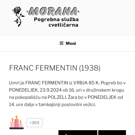
Skoči
na
vsebino
OSMRTNICE – MORANA
POGREBNE STORITVE
Meni
FRANC FERMENTIN (1938)
Umrl je FRANC FERMENTIN iz VRBJA 85 K. Pogreb bo v
PONEDELJEK, 23.9.2024 ob 16. uri v družinskem krogu
na pokopališču na POLZELI. Žara bo v PONEDELJEK od
14. ure dalje v tamkajšnji poslovilni vežici.
+355