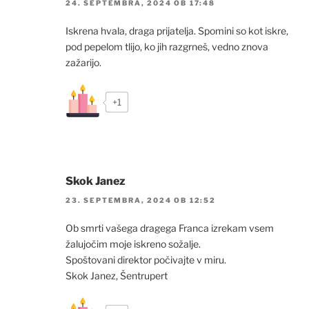
24. SEPTEMBRA, 2024 OB 17:48
Iskrena hvala, draga prijatelja. Spomini so kot iskre,
pod pepelom tlijo, ko jih razgrneš, vedno znova
zažarijo.
+1
Skok Janez
23. SEPTEMBRA, 2024 OB 12:52
Ob smrti vašega dragega Franca izrekam vsem
žalujočim moje iskreno sožalje.
Spoštovani direktor počivajte v miru.
Skok Janez, Šentrupert