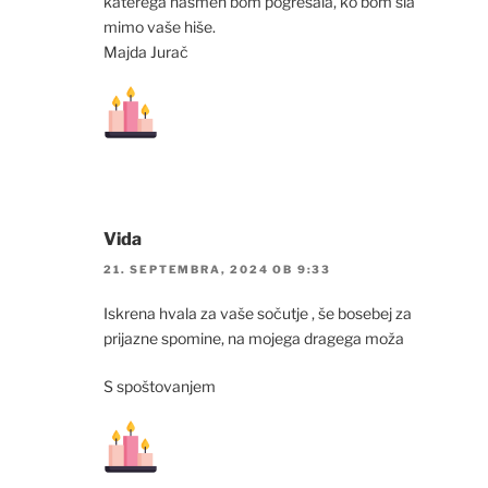
katerega nasmeh bom pogrešala, ko bom šla
mimo vaše hiše.
Majda Jurač
Vida
21. SEPTEMBRA, 2024 OB 9:33
Iskrena hvala za vaše sočutje , še bosebej za
prijazne spomine, na mojega dragega moža
S spoštovanjem