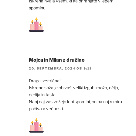
Iskrena hvala vsem, ki ga ohranjate v lepem
spominu.
Mojca in Milan z družino
20. SEPTEMBRA, 2024 OB 9:11
Draga sestrična!
Iskrene sožalje ob vaši veliki izgubi moža, očija,
dedija in tasta.
Nanj naj vas vežejo lepi spomini, on pa naj v miru
počiva v večnosti.