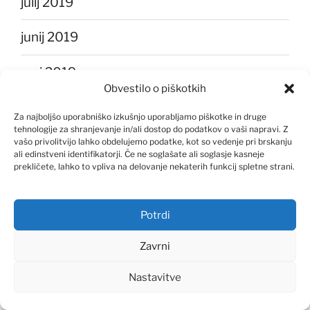
julij 2019
junij 2019
maj 2019
Obvestilo o piškotkih
april 2019
Za najboljšo uporabniško izkušnjo uporabljamo piškotke in druge
tehnologije za shranjevanje in/ali dostop do podatkov o vaši napravi. Z
marec 2019
vašo privolitvijo lahko obdelujemo podatke, kot so vedenje pri brskanju
ali edinstveni identifikatorji. Če ne soglašate ali soglasje kasneje
prekličete, lahko to vpliva na delovanje nekaterih funkcij spletne strani.
februar 2019
januar 2019
Potrdi
Zavrni
december 2018
Nastavitve
julij 2018