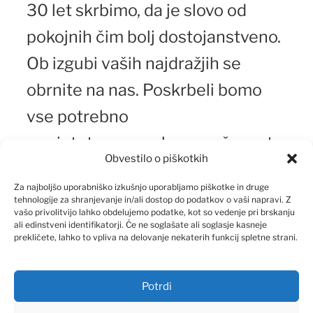
30 let skrbimo, da je slovo od
pokojnih čim bolj dostojanstveno.
Ob izgubi vaših najdražjih se
obrnite na nas. Poskrbeli bomo
vse potrebno
za pietetno pogrebno svečanost.
Obvestilo o piškotkih
Za najboljšo uporabniško izkušnjo uporabljamo piškotke in druge
tehnologije za shranjevanje in/ali dostop do podatkov o vaši napravi. Z
vašo privolitvijo lahko obdelujemo podatke, kot so vedenje pri brskanju
ali edinstveni identifikatorji. Če ne soglašate ali soglasje kasneje
prekličete, lahko to vpliva na delovanje nekaterih funkcij spletne strani.
Potrdi