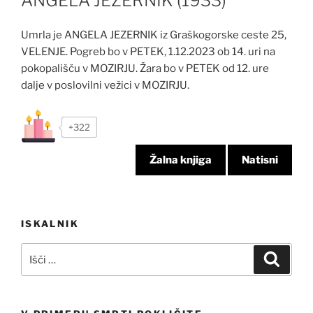
ANGELA JEZERNIK (1933)
Umrla je ANGELA JEZERNIK iz Graškogorske ceste 25,
VELENJE. Pogreb bo v PETEK, 1.12.2023 ob 14. uri na
pokopališču v MOZIRJU. Žara bo v PETEK od 12. ure
dalje v poslovilni vežici v MOZIRJU.
+322
Žalna knjiga
Natisni
Navigacija
ISKALNIK
prispevka
Išči:
Iskanj