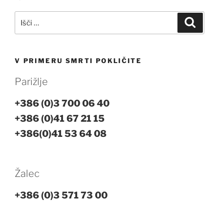
prispevka
Išči:
Iskanj
V PRIMERU SMRTI POKLIČITE
Parižlje
+386 (0)3 700 06 40
+386 (0)41 67 21 15
+386(0)41 53 64 08
Žalec
+386 (0)3 571 73 00