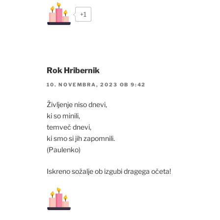
+1
Rok Hribernik
10. NOVEMBRA, 2023 OB 9:42
Življenje niso dnevi,
ki so minili,
temveč dnevi,
ki smo si jih zapomnili.
(Paulenko)
Iskreno sožalje ob izgubi dragega očeta!