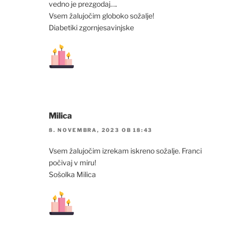
vedno je prezgodaj….
Vsem žalujočim globoko sožalje!
Diabetiki zgornjesavinjske
Milica
8. NOVEMBRA, 2023 OB 18:43
Vsem žalujočim izrekam iskreno sožalje. Franci
počivaj v miru!
Sošolka Milica