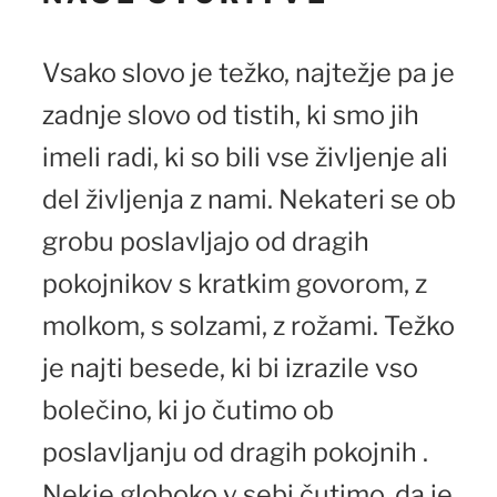
Vsako slovo je težko, najtežje pa je
zadnje slovo od tistih, ki smo jih
imeli radi, ki so bili vse življenje ali
del življenja z nami. Nekateri se ob
grobu poslavljajo od dragih
pokojnikov s kratkim govorom, z
molkom, s solzami, z rožami. Težko
je najti besede, ki bi izrazile vso
bolečino, ki jo čutimo ob
poslavljanju od dragih pokojnih .
Nekje globoko v sebi čutimo, da je