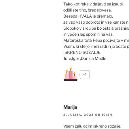
Tako kot reka v daljavo se izgubi
odšli ste tiho, brez slovesa.
Beseda HVALA je premalo,
za vso vašo dobroto in vse kar ste na
Globoko v srcu pa bo ostala praznin
in večen lep spomin na vas.
Mataroška teta Pepa počivajte v mi
Vsem, ki ste jo imeli radi in jo boste 
ISKRENO SOŽALJE.
Jure,Igor ,Danica Medle
+1
Marija
2. JULIJA, 2023 OB 10:54
Vsem zalujocim iskreno sozalje.