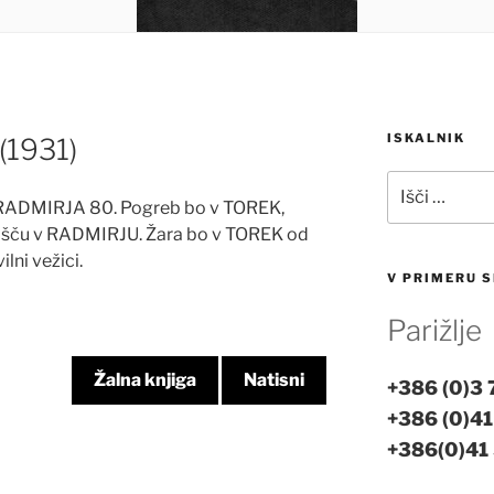
ISKALNIK
1931)
Išči:
RADMIRJA 80. Pogreb bo v TOREK,
ališču v RADMIRJU. Žara bo v TOREK od
ilni vežici.
V PRIMERU S
Parižlje
Žalna knjiga
Natisni
+386 (0)3
+386 (0)41
+386(0)41