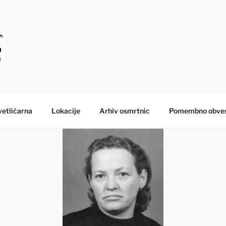
E – MORANA POGREB
etličarna
Lokacije
Arhiv osmrtnic
Pomembno obves