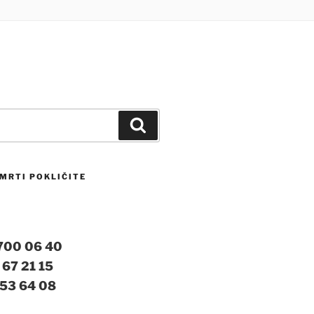
Iskanje
MRTI POKLIČITE
 700 06 40
 67 21 15
 53 64 08