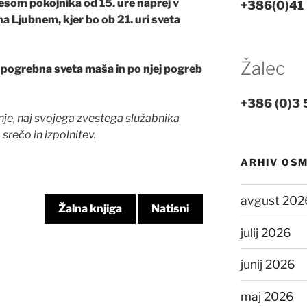
lesom pokojnika od 15. ure naprej v
+386(0)41
na Ljubnem, kjer bo ob 21. uri sveta
Žalec
i pogrebna sveta maša in po njej pogreb
+386 (0)3 
enje, naj svojega zvestega služabnika
srečo in izpolnitev.
ARHIV OS
avgust 202
Žalna knjiga
Natisni
julij 2026
junij 2026
maj 2026