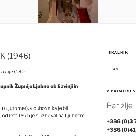
ISKALNIK
 (1946)
Išči:
ofije Celje:
pnik Župnije Ljubno ob Savinji in
V PRIMERU S
Parižlje
u (Ljutomer), v duhovnika je bil
 od leta 1975 je služboval na Ljubnem
+386 (0)3
+386 (0)41