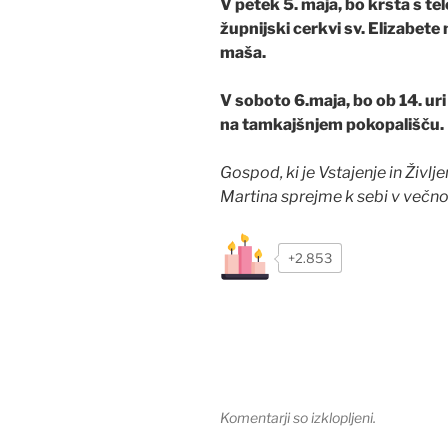
V petek 5. maja, bo krsta s te
župnijski cerkvi sv. Elizabete 
maša.
V soboto 6.maja, bo ob 14. ur
na tamkajšnjem pokopališču.
Gospod, ki je Vstajenje in Življ
Martina sprejme k sebi v večno 
+2.853
Komentarji so izklopljeni.