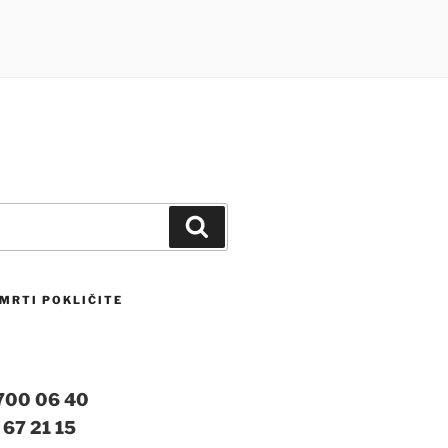
Iskanje
MRTI POKLIČITE
 700 06 40
 67 21 15