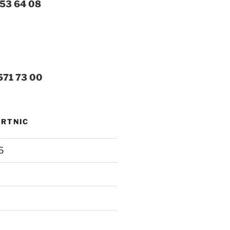
 53 64 08
571 73 00
MRTNIC
6