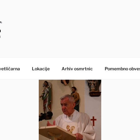
E – MORANA POGREB
etličarna
Lokacije
Arhiv osmrtnic
Pomembno obves