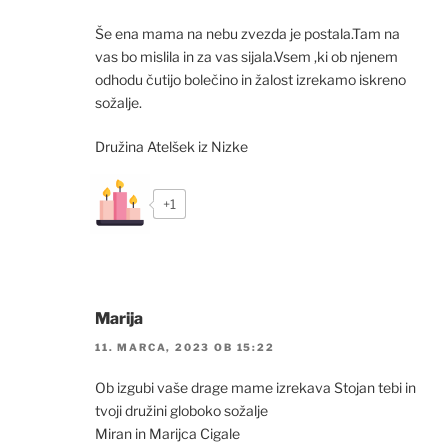
Še ena mama na nebu zvezda je postala.Tam na
vas bo mislila in za vas sijala.Vsem ,ki ob njenem
odhodu čutijo bolečino in žalost izrekamo iskreno
sožalje.
Družina Atelšek iz Nizke
+1
Marija
11. MARCA, 2023 OB 15:22
Ob izgubi vaše drage mame izrekava Stojan tebi in
tvoji družini globoko sožalje
Miran in Marijca Cigale