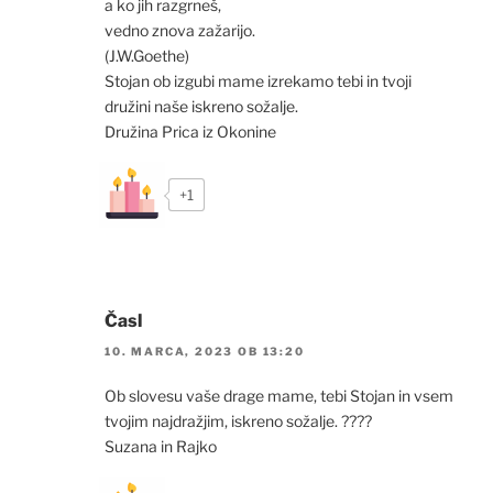
a ko jih razgrneš,
vedno znova zažarijo.
(J.W.Goethe)
Stojan ob izgubi mame izrekamo tebi in tvoji
družini naše iskreno sožalje.
Družina Prica iz Okonine
+1
Časl
10. MARCA, 2023 OB 13:20
Ob slovesu vaše drage mame, tebi Stojan in vsem
tvojim najdražjim, iskreno sožalje. ????
Suzana in Rajko