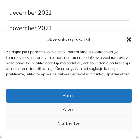
december 2021
november 2021
Obvestilo o piškotkih
oktober 2021
Za najboljšo uporabniško izkušnjo uporabljamo piškotke in druge
tehnologije za shranjevanje in/ali dostop do podatkov o vaši napravi. Z
september 2021
vašo privolitvijo lahko obdelujemo podatke, kot so vedenje pri brskanju
ali edinstveni identifikatorji. Če ne soglašate ali soglasje kasneje
avgust 2021
prekličete, lahko to vpliva na delovanje nekaterih funkcij spletne strani.
julij 2021
Potrdi
junij 2021
Zavrni
maj 2021
Nastavitve
april 2021