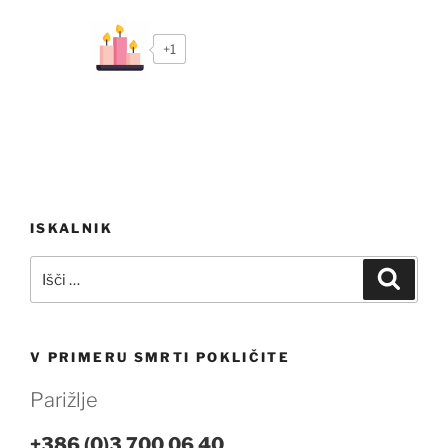
+1
Navigacija
ISKALNIK
prispevka
Išči:
Iskanj
V PRIMERU SMRTI POKLIČITE
Parižlje
+386 (0)3 700 06 40