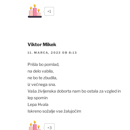
+1
Viktor Mikek
11. MARCA, 2023 OB 8:13
Prišla bo pomlad,
na delo vabila,
ne bo te zbudila,
iz večnega sna.
Vaša življenska doborta nam bo ostala za vzgled in
lep spomin
Lepa Hvala
Iskreno sožalje vse žalujočim
+3