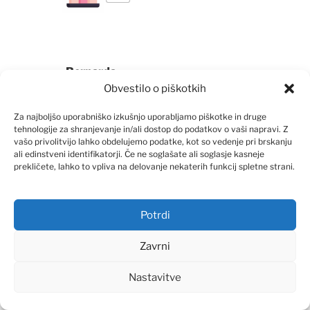
Bernarda
Obvestilo o piškotkih
26. FEBRUARJA, 2023 OB 21:20
Za najboljšo uporabniško izkušnjo uporabljamo piškotke in druge
Hvala
tehnologije za shranjevanje in/ali dostop do podatkov o vaši napravi. Z
vašo privolitvijo lahko obdelujemo podatke, kot so vedenje pri brskanju
ali edinstveni identifikatorji. Če ne soglašate ali soglasje kasneje
+1
prekličete, lahko to vpliva na delovanje nekaterih funkcij spletne strani.
Potrdi
Franciski iz Gneča
Zavrni
26. FEBRUARJA, 2023 OB 20:45
Nastavitve
Rad si imel ljudi okrog sebe,
jih razveseljeval in spoštoval,