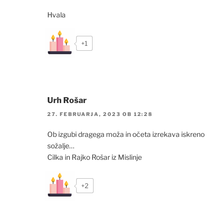
Hvala
+1
Urh Rošar
27. FEBRUARJA, 2023 OB 12:28
Ob izgubi dragega moža in očeta izrekava iskreno
sožalje…
Cilka in Rajko Rošar iz Mislinje
+2