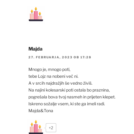
Majda
27. FEBRUARJA, 2023 OB 17:28
Mnogo je, mnogo poti,
tebe Lojz na nobeni več ni.
A v srcih najdražjih še vedno živiš.
Na najini kolesarski poti ostala bo praznina,
pogrešala bova tvoj nasmeh in prijeten klepet.
Iskreno sožalje vsem, ki ste ga imeli radi.
Majda&Tona
+2