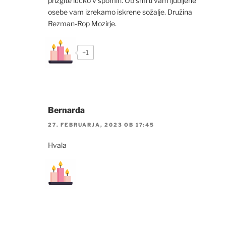
prižgite lučko v spomin. Ob smrti vam ljubljene
osebe vam izrekamo iskrene sožalje. Družina
Rezman-Rop Mozirje.
+1
Bernarda
27. FEBRUARJA, 2023 OB 17:45
Hvala