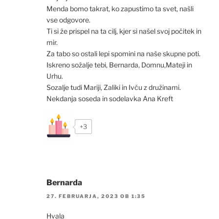
Menda bomo takrat, ko zapustimo ta svet, našli
vse odgovore.
Ti si že prispel na ta cilj, kjer si našel svoj počitek in
mir.
Za tabo so ostali lepi spomini na naše skupne poti.
Iskreno sožalje tebi, Bernarda, Domnu,Mateji in
Urhu.
Sozalje tudi Mariji, Zaliki in Ivču z družinami.
Nekdanja soseda in sodelavka Ana Kreft
+3
Bernarda
27. FEBRUARJA, 2023 OB 1:35
Hvala