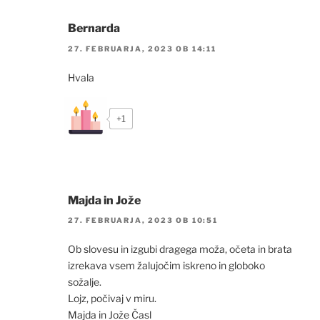
Bernarda
27. FEBRUARJA, 2023 OB 14:11
Hvala
+1
Majda in Jože
27. FEBRUARJA, 2023 OB 10:51
Ob slovesu in izgubi dragega moža, očeta in brata
izrekava vsem žalujočim iskreno in globoko
sožalje.
Lojz, počivaj v miru.
Majda in Jože Časl