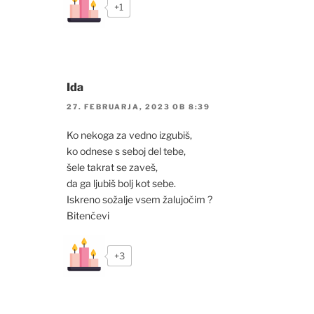
+1
Ida
27. FEBRUARJA, 2023 OB 8:39
Ko nekoga za vedno izgubiš,
ko odnese s seboj del tebe,
šele takrat se zaveš,
da ga ljubiš bolj kot sebe.
Iskreno sožalje vsem žalujočim ?
Bitenčevi
+3