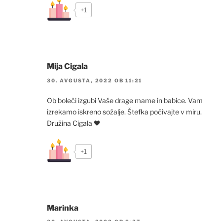
+1
Mija Cigala
30. AVGUSTA, 2022 OB 11:21
Ob boleči izgubi Vaše drage mame in babice. Vam
izrekamo iskreno sožalje. Štefka počivajte v miru.
Družina Cigala 🖤
+1
Marinka