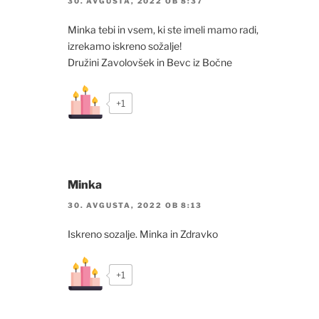
30. AVGUSTA, 2022 OB 8:37
Minka tebi in vsem, ki ste imeli mamo radi,
izrekamo iskreno sožalje!
Družini Zavolovšek in Bevc iz Bočne
+1
Minka
30. AVGUSTA, 2022 OB 8:13
Iskreno sozalje. Minka in Zdravko
+1