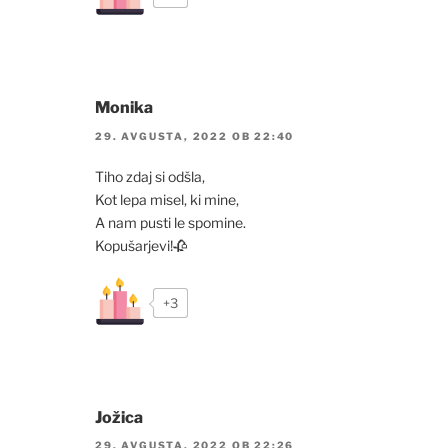
Monika
29. AVGUSTA, 2022 OB 22:40
Tiho zdaj si odšla,
Kot lepa misel, ki mine,
A nam pusti le spomine.
Kopušarjevi!🥀
+3
Jožica
29. AVGUSTA, 2022 OB 22:26