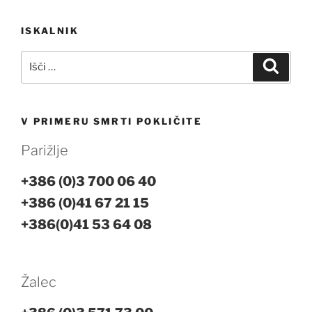
Navigacija
ISKALNIK
prispevka
Išči:
Iskanj
V PRIMERU SMRTI POKLIČITE
Parižlje
+386 (0)3 700 06 40
+386 (0)41 67 21 15
+386(0)41 53 64 08
Žalec