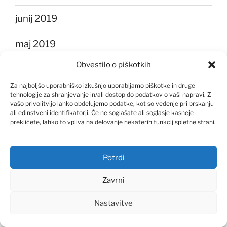
junij 2019
maj 2019
Obvestilo o piškotkih
april 2019
Za najboljšo uporabniško izkušnjo uporabljamo piškotke in druge
marec 2019
tehnologije za shranjevanje in/ali dostop do podatkov o vaši napravi. Z
vašo privolitvijo lahko obdelujemo podatke, kot so vedenje pri brskanju
ali edinstveni identifikatorji. Če ne soglašate ali soglasje kasneje
februar 2019
prekličete, lahko to vpliva na delovanje nekaterih funkcij spletne strani.
januar 2019
Potrdi
december 2018
Zavrni
julij 2018
Nastavitve
maj 2018