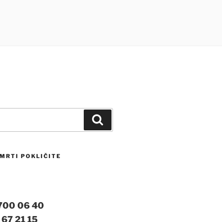
Iskanje
MRTI POKLIČITE
 700 06 40
 67 21 15