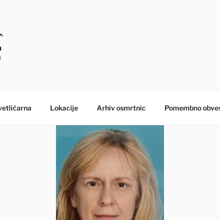
E – MORANA POGREB
etličarna
Lokacije
Arhiv osmrtnic
Pomembno obves