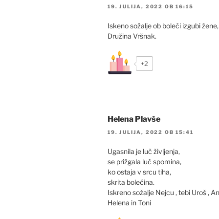
19. JULIJA, 2022 OB 16:15
Iskeno sožalje ob boleči izgubi žene
Družina Vršnak.
+2
Helena Plavše
19. JULIJA, 2022 OB 15:41
Ugasnila je luč življenja,
se prižgala luč spomina,
ko ostaja v srcu tiha,
skrita bolečina.
Iskreno sožalje Nejcu , tebi Uroš , A
Helena in Toni