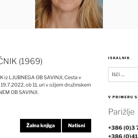
ISKALNIK
NIK (1969)
Išči:
 iz LJUBNEGA OB SAVINJI, Cesta v
19.7.2022, ob 11. uri v ožjem družinskem
BNEM OB SAVINJI.
V PRIMERU S
Parižlje
Žalna knjiga
Natisni
+386 (0)3
+386 (0)41