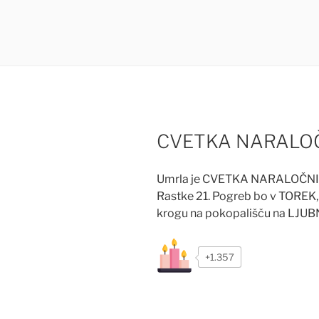
CVETKA NARALOČ
Umrla je CVETKA NARALOČNIK
Rastke 21. Pogreb bo v TOREK, 
krogu na pokopališču na LJU
+1.357