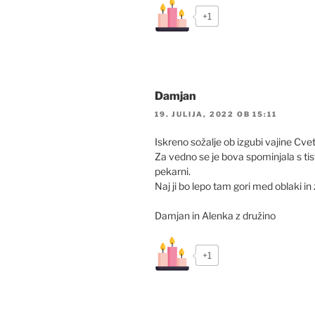
+1
Damjan
19. JULIJA, 2022 OB 15:11
Iskreno sožalje ob izgubi vajine Cve
Za vedno se je bova spominjala s tis
pekarni.
Naj ji bo lepo tam gori med oblaki in
Damjan in Alenka z družino
+1