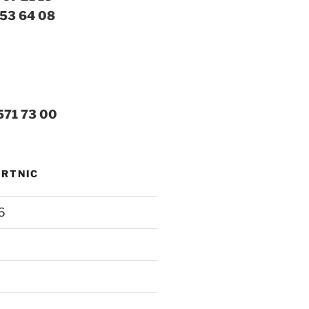
 53 64 08
571 73 00
MRTNIC
6