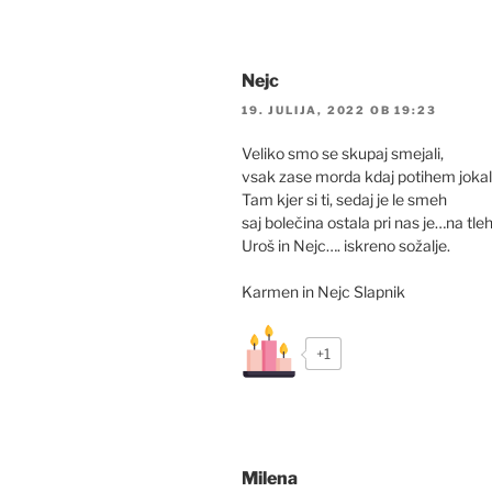
Nejc
19. JULIJA, 2022 OB 19:23
Veliko smo se skupaj smejali,
vsak zase morda kdaj potihem jokali
Tam kjer si ti, sedaj je le smeh
saj bolečina ostala pri nas je…na tleh
Uroš in Nejc…. iskreno sožalje.
Karmen in Nejc Slapnik
+1
Milena