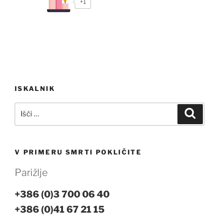
+1
Navigacija
ISKALNIK
prispevka
Išči:
Iskanj
V PRIMERU SMRTI POKLIČITE
Parižlje
+386 (0)3 700 06 40
+386 (0)41 67 21 15