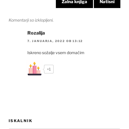
Žalna knjiga
Natisni
Komentarji so izklopljeni.
Rozalija
7. JANUARJA, 2022 OB 13:12
Iskreno sožalje vsem domačim
+1
Navigacija
ISKALNIK
prispevka