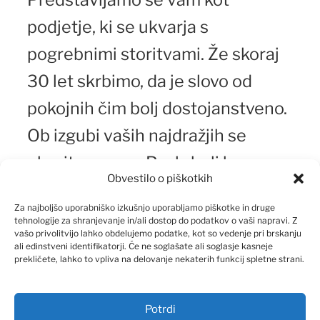
podjetje, ki se ukvarja s
pogrebnimi storitvami. Že skoraj
30 let skrbimo, da je slovo od
pokojnih čim bolj dostojanstveno.
Ob izgubi vaših najdražjih se
obrnite na nas. Poskrbeli bomo
Obvestilo o piškotkih
vse potrebno
Za najboljšo uporabniško izkušnjo uporabljamo piškotke in druge
za pietetno pogrebno svečanost.
tehnologije za shranjevanje in/ali dostop do podatkov o vaši napravi. Z
vašo privolitvijo lahko obdelujemo podatke, kot so vedenje pri brskanju
ali edinstveni identifikatorji. Če ne soglašate ali soglasje kasneje
prekličete, lahko to vpliva na delovanje nekaterih funkcij spletne strani.
Potrdi