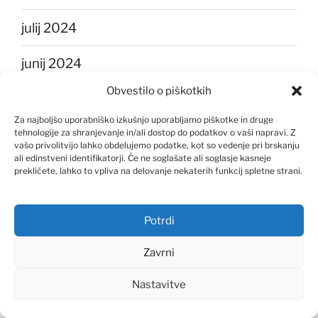
julij 2024
junij 2024
Obvestilo o piškotkih
maj 2024
Za najboljšo uporabniško izkušnjo uporabljamo piškotke in druge
tehnologije za shranjevanje in/ali dostop do podatkov o vaši napravi. Z
april 2024
vašo privolitvijo lahko obdelujemo podatke, kot so vedenje pri brskanju
ali edinstveni identifikatorji. Če ne soglašate ali soglasje kasneje
marec 2024
prekličete, lahko to vpliva na delovanje nekaterih funkcij spletne strani.
februar 2024
Potrdi
januar 2024
Zavrni
december 2023
Nastavitve
november 2023