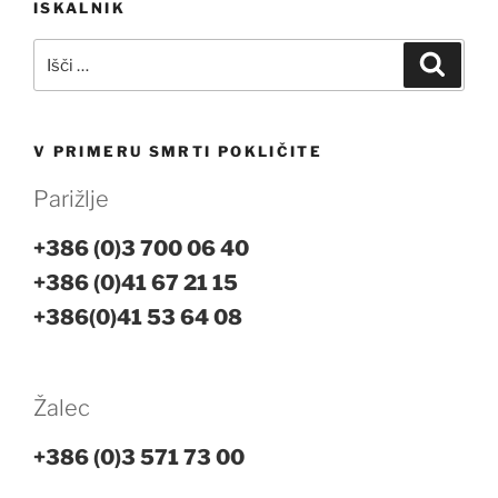
ISKALNIK
prispevka
Išči:
Iskanj
V PRIMERU SMRTI POKLIČITE
Parižlje
+386 (0)3 700 06 40
+386 (0)41 67 21 15
+386(0)41 53 64 08
Žalec
+386 (0)3 571 73 00