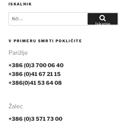
Navigacija
ISKALNIK
prispevka
Išči:
Iskanje
V PRIMERU SMRTI POKLIČITE
Parižlje
+386 (0)3 700 06 40
+386 (0)41 67 21 15
+386(0)41 53 64 08
Žalec
+386 (0)3 571 73 00