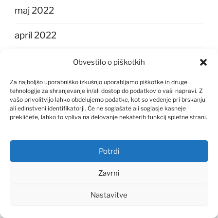
maj 2022
april 2022
marec 2022
Obvestilo o piškotkih
Za najboljšo uporabniško izkušnjo uporabljamo piškotke in druge
februar 2022
tehnologije za shranjevanje in/ali dostop do podatkov o vaši napravi. Z
vašo privolitvijo lahko obdelujemo podatke, kot so vedenje pri brskanju
januar 2022
ali edinstveni identifikatorji. Če ne soglašate ali soglasje kasneje
prekličete, lahko to vpliva na delovanje nekaterih funkcij spletne strani.
december 2021
Potrdi
november 2021
Zavrni
oktober 2021
Nastavitve
september 2021