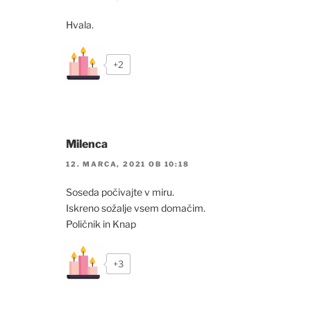
Hvala.
+2
Milenca
12. MARCA, 2021 OB 10:18
Soseda počivajte v miru.
Iskreno sožalje vsem domačim.
Poličnik in Knap
+3