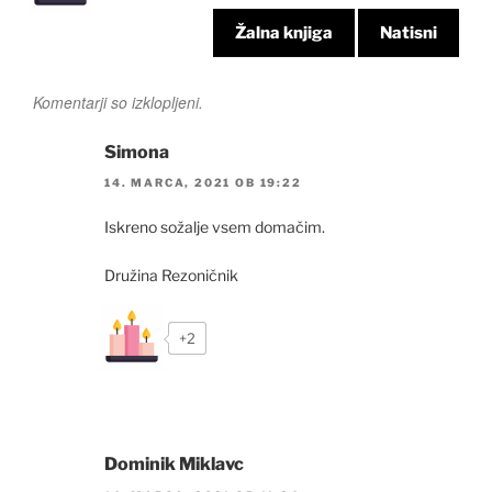
Žalna knjiga
Natisni
Komentarji so izklopljeni.
Simona
14. MARCA, 2021 OB 19:22
Iskreno sožalje vsem domačim.
Družina Rezoničnik
+2
Dominik Miklavc