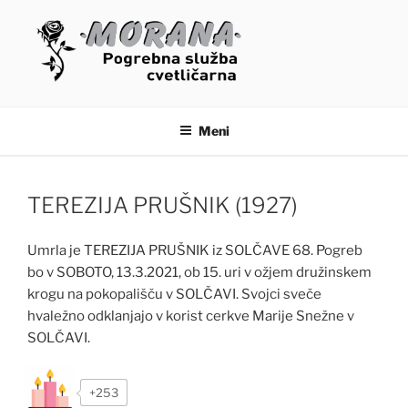
Skoči
na
vsebino
OSMRTNICE – MORANA
POGREBNE STORITVE
Meni
TEREZIJA PRUŠNIK (1927)
Umrla je TEREZIJA PRUŠNIK iz SOLČAVE 68. Pogreb
bo v SOBOTO, 13.3.2021, ob 15. uri v ožjem družinskem
krogu na pokopališču v SOLČAVI. Svojci sveče
hvaležno odklanjajo v korist cerkve Marije Snežne v
SOLČAVI.
+253