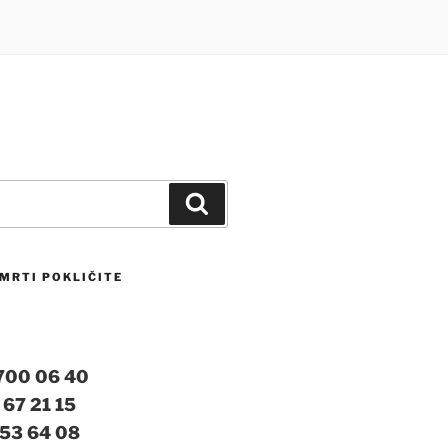
Iskanje
MRTI POKLIČITE
 700 06 40
 67 21 15
 53 64 08