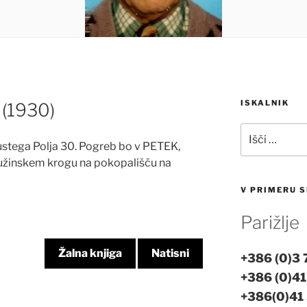
ISKALNIK
(1930)
Išči:
stega Polja 30. Pogreb bo v PETEK,
družinskem krogu na pokopališču na
V PRIMERU S
Parižlje
Žalna knjiga
Natisni
+386 (0)3
+386 (0)41
+386(0)41