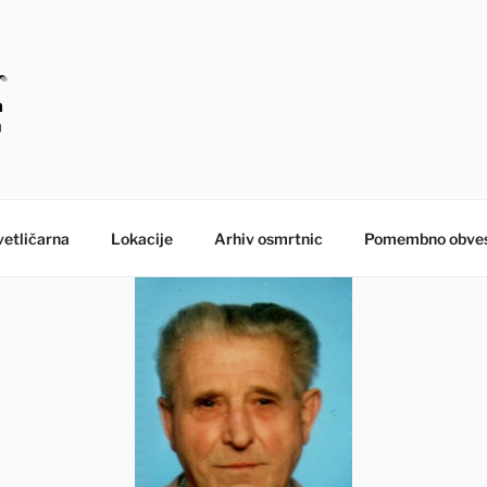
E – MORANA POGREB
etličarna
Lokacije
Arhiv osmrtnic
Pomembno obves