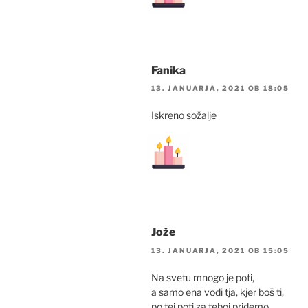
Fanika
13. JANUARJA, 2021 OB 18:05
Iskreno sožalje
Jože
13. JANUARJA, 2021 OB 15:05
Na svetu mnogo je poti,
a samo ena vodi tja, kjer boš ti,
po tej poti za teboj pridemo