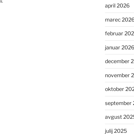
i.
april 2026
marec 202
februar 20
januar 202
december 
november 
oktober 20
september 
avgust 202
julij 2025