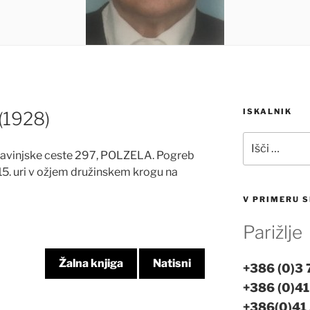
ISKALNIK
(1928)
Išči:
avinjske ceste 297, POLZELA. Pogreb
5. uri v ožjem družinskem krogu na
V PRIMERU S
Parižlje
Žalna knjiga
Natisni
+386 (0)3
+386 (0)41
+386(0)41