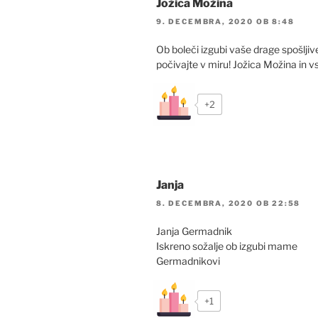
Jožica Možina
9. DECEMBRA, 2020 OB 8:48
Ob boleči izgubi vaše drage spošlj
počivajte v miru! Jožica Možina in vs
+2
Janja
8. DECEMBRA, 2020 OB 22:58
Janja Germadnik
Iskreno sožalje ob izgubi mame
Germadnikovi
+1