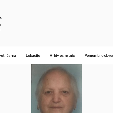
E – MORANA POGREB
etličarna
Lokacije
Arhiv osmrtnic
Pomembno obves