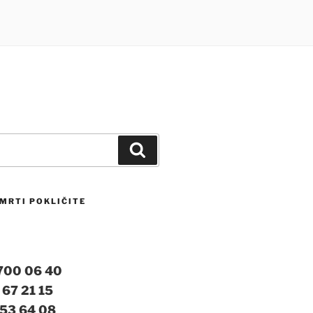
Iskanje
MRTI POKLIČITE
 700 06 40
 67 21 15
 53 64 08