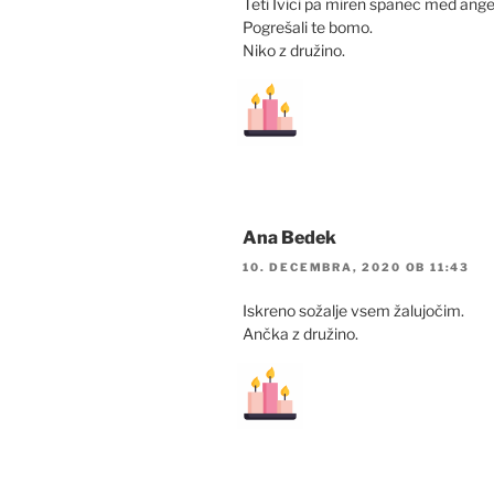
Teti Ivici pa miren spanec med angel
Pogrešali te bomo.
Niko z družino.
Ana Bedek
10. DECEMBRA, 2020 OB 11:43
Iskreno sožalje vsem žalujočim.
Ančka z družino.