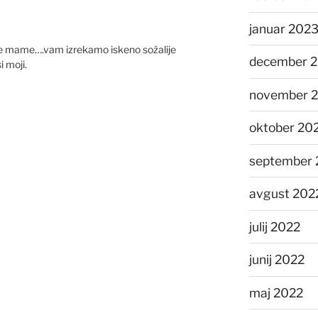
januar 202
ive mame….vam izrekamo iskeno sožalije
december 
i moji.
november 
oktober 20
september 
avgust 202
julij 2022
junij 2022
maj 2022