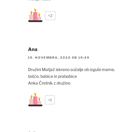
+2
Ana
19. NOVEMBRA, 2020 OB 19:49
Družini Matjaž iskreno sožalje ob izgubi mame,
tašče, babice in prababice
Anka Čretnik z družino
+1