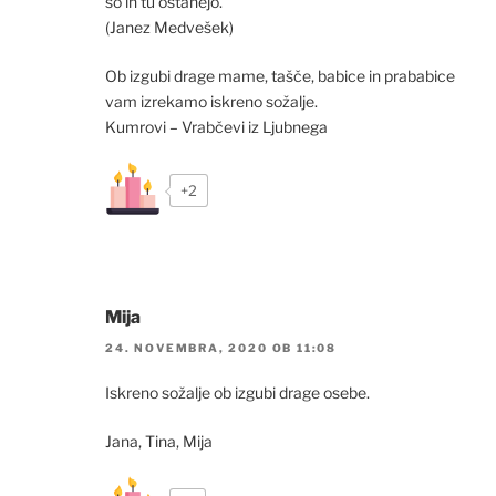
so in tu ostanejo.
(Janez Medvešek)
Ob izgubi drage mame, tašče, babice in prababice
vam izrekamo iskreno sožalje.
Kumrovi – Vrabčevi iz Ljubnega
+2
Mija
24. NOVEMBRA, 2020 OB 11:08
Iskreno sožalje ob izgubi drage osebe.
Jana, Tina, Mija