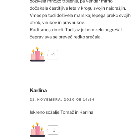
doživela mnogo trpljenja, pa vendar mirno
dočakala častitljiva leta v krogu svojih najdražjih.
Vmes pa tudi doživela marsikaj lepega preko svojih
otrok, vnukov in pravnukov.
Radi smo jo imeli. Tudi jaz jo bom zelo pogrešal,
čeprav sva se preveč redko srečala.
+1
Karlina
21. NOVEMBRA, 2020 OB 14:54
Iskreno sožalje Tomaž in Karlina
+1