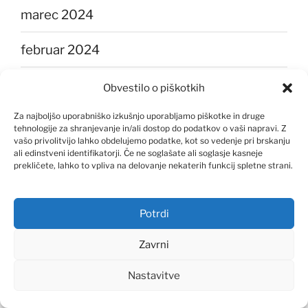
marec 2024
februar 2024
januar 2024
Obvestilo o piškotkih
Za najboljšo uporabniško izkušnjo uporabljamo piškotke in druge
december 2023
tehnologije za shranjevanje in/ali dostop do podatkov o vaši napravi. Z
vašo privolitvijo lahko obdelujemo podatke, kot so vedenje pri brskanju
november 2023
ali edinstveni identifikatorji. Če ne soglašate ali soglasje kasneje
prekličete, lahko to vpliva na delovanje nekaterih funkcij spletne strani.
oktober 2023
Potrdi
september 2023
Zavrni
avgust 2023
Nastavitve
julij 2023