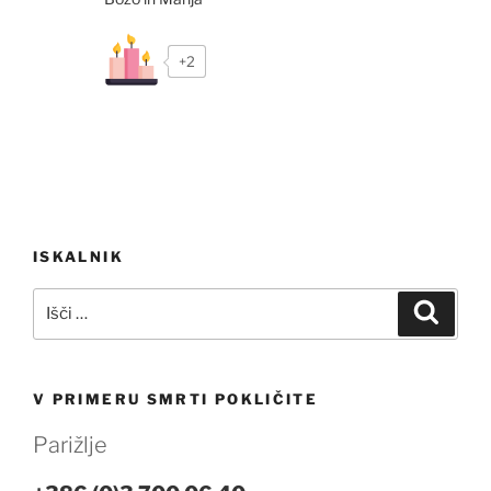
+2
Navigacija
ISKALNIK
prispevka
Išči:
Iskanj
V PRIMERU SMRTI POKLIČITE
Parižlje